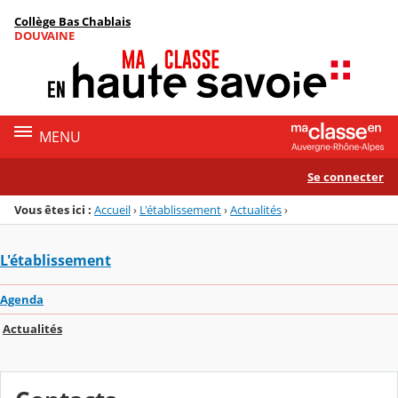
Panneau de gestion des cookies
Collège Bas Chablais
Menu de la rubrique
Contenu
DOUVAINE
MENU
Se connecter
Vous êtes ici :
Accueil
›
L'établissement
›
Actualités
›
L'établissement
Agenda
Actualités