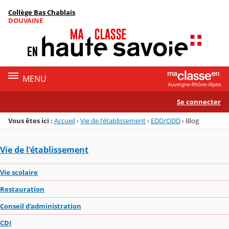
Panneau de gestion des cookies
Collège Bas Chablais
Menu de la rubrique
Contenu
DOUVAINE
MENU
Se connecter
Vous êtes ici :
Accueil
›
Vie de l'établissement
›
EDD/ODD
›
Blog
Vie de l'établissement
Vie scolaire
Restauration
Conseil d'administration
CDI