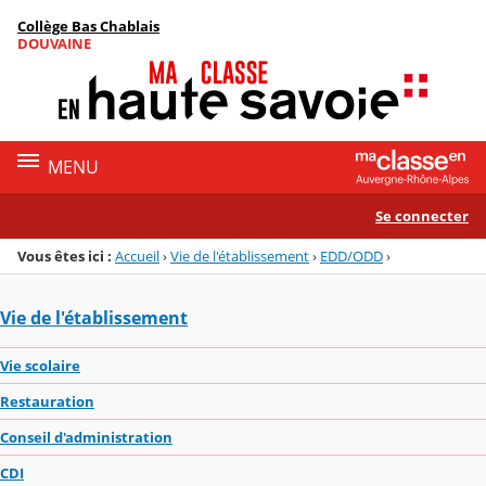
Panneau de gestion des cookies
Collège Bas Chablais
Menu de la rubrique
Contenu
DOUVAINE
MENU
Se connecter
Vous êtes ici :
Accueil
›
Vie de l'établissement
›
EDD/ODD
›
Vie de l'établissement
Vie scolaire
Restauration
Conseil d'administration
CDI