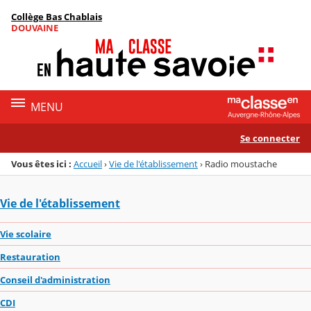
Panneau de gestion des cookies
Collège Bas Chablais
Menu de la rubrique
Contenu
DOUVAINE
MENU
Se connecter
Vous êtes ici :
Accueil
›
Vie de l'établissement
›
Radio moustache
Vie de l'établissement
Vie scolaire
Restauration
Conseil d'administration
CDI