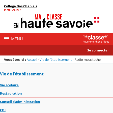
Panneau de gestion des cookies
Collège Bas Chablais
Menu de la rubrique
Contenu
DOUVAINE
MENU
Se connecter
Vous êtes ici :
Accueil
›
Vie de l'établissement
›
Radio moustache
Vie de l'établissement
Vie scolaire
Restauration
Conseil d'administration
CDI