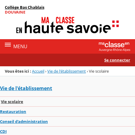
Panneau de gestion des cookies
Collège Bas Chablais
Menu de la rubrique
Contenu
DOUVAINE
MENU
Se connecter
Vous êtes ici :
Accueil
›
Vie de l'établissement
›
Vie scolaire
Vie de l'établissement
Vie scolaire
Restauration
Conseil d'administration
CDI