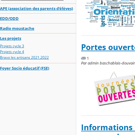
APE (association des parents d'élèves)
EDD/ODD
Radio moustache
Les projets
Portes ouvert
Projets cycle 3
Projets cycle 4
Bravo les artisans 2021.2022
1
Par admin baschablais-douvaine,
Foyer Socio éducatif (FSE)
Informations 