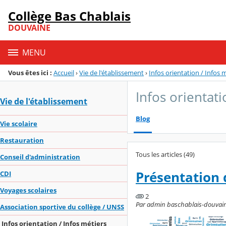
Panneau de gestion des cookies
Collège Bas Chablais
Menu de la rubrique
Contenu
DOUVAINE
MENU
Vous êtes ici :
Accueil
›
Vie de l'établissement
›
Infos orientation / Infos 
Infos orientati
Vie de l'établissement
Blog
Vie scolaire
Restauration
Tous les articles (49)
Conseil d'administration
Présentation 
CDI
Voyages scolaires
2
Par admin baschablais-douvaine,
Association sportive du collège / UNSS
Infos orientation / Infos métiers