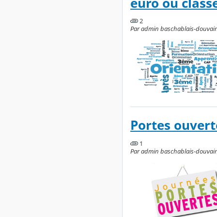
euro ou class
2
Par admin baschablais-douvaine
Portes ouvert
1
Par admin baschablais-douvaine