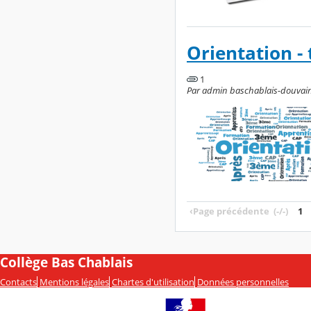
Orientation - 
1
Par admin baschablais-douvaine
‹
Page précédente
(-/-)
1
Collège Bas Chablais
Contacts
Mentions légales
Chartes d'utilisation
Données personnelles