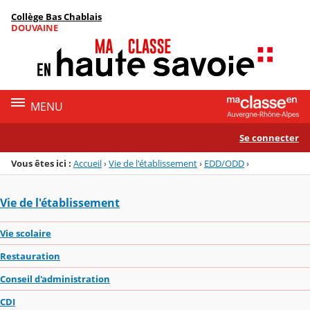
Panneau de gestion des cookies
Collège Bas Chablais
Menu de la rubrique
Contenu
DOUVAINE
MENU
Se connecter
Vous êtes ici :
Accueil
›
Vie de l'établissement
›
EDD/ODD
›
Vie de l'établissement
Vie scolaire
Restauration
Conseil d'administration
CDI