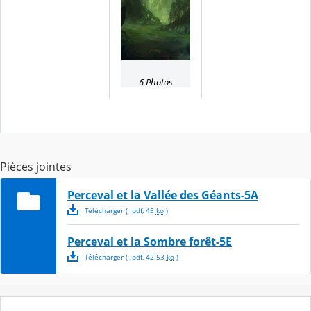
6 Photos
Pièces jointes
Perceval et la Vallée des Géants-5A
Télécharger
( .
pdf
,
45
ko
)
Perceval et la Sombre forêt-5E
Télécharger
( .
pdf
,
42.53
ko
)