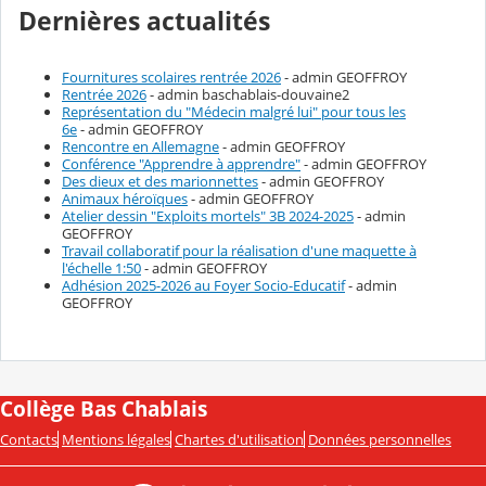
Dernières actualités
Fournitures scolaires rentrée 2026
- admin GEOFFROY
Rentrée 2026
- admin baschablais-douvaine2
Représentation du "Médecin malgré lui" pour tous les
6e
- admin GEOFFROY
Rencontre en Allemagne
- admin GEOFFROY
Conférence "Apprendre à apprendre"
- admin GEOFFROY
Des dieux et des marionnettes
- admin GEOFFROY
Animaux héroïques
- admin GEOFFROY
Atelier dessin "Exploits mortels" 3B 2024-2025
- admin
GEOFFROY
Travail collaboratif pour la réalisation d'une maquette à
l'échelle 1:50
- admin GEOFFROY
Adhésion 2025-2026 au Foyer Socio-Educatif
- admin
GEOFFROY
Collège Bas Chablais
Contacts
Mentions légales
Chartes d'utilisation
Données personnelles