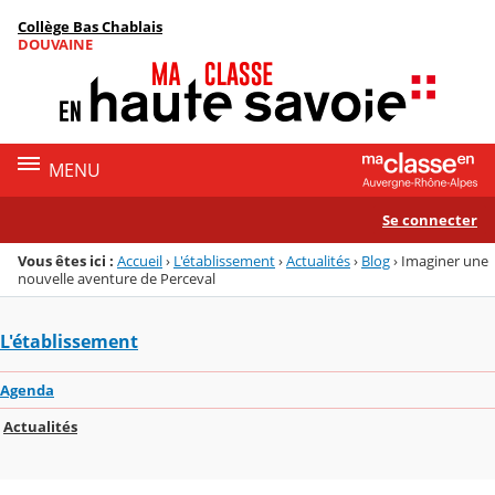
Panneau de gestion des cookies
Collège Bas Chablais
Menu de la rubrique
Contenu
DOUVAINE
MENU
Se connecter
Vous êtes ici :
Accueil
›
L'établissement
›
Actualités
›
Blog
›
Imaginer une
nouvelle aventure de Perceval
L'établissement
Agenda
Actualités