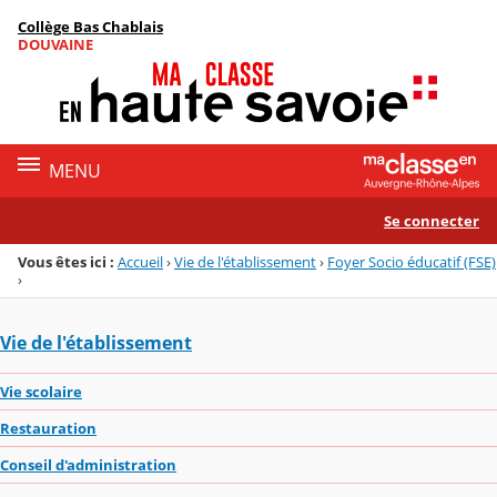
Panneau de gestion des cookies
Collège Bas Chablais
Menu de la rubrique
Contenu
DOUVAINE
MENU
Se connecter
Vous êtes ici :
Accueil
›
Vie de l'établissement
›
Foyer Socio éducatif (FSE)
›
Vie de l'établissement
Vie scolaire
Restauration
Conseil d'administration