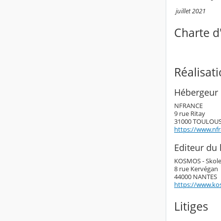
juillet 2021
Charte d'
Réalisat
Hébergeur 
NFRANCE
9 rue Ritay
31000 TOULOU
https://www.nf
Editeur du l
KOSMOS - Skol
8 rue Kervégan
44000 NANTES
https://www.ko
Litiges