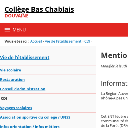
Panneau de gestion des cookies
Collège Bas Chablais
Menu de la rubrique
Contenu
DOUVAINE
MENU
Vous êtes ici :
Accueil
›
Vie de l'établissement
›
CDI
›
Mentio
Vie de l'établissement
Modifiée le jeud
Vie scolaire
Restauration
Informat
Conseil d'administration
La Région Auver
Rhône-Alpes un
CDI
Voyages scolaires
Cet ENT fédère u
Association sportive du collège / UNSS
communauté éduc
de la Forêt (DRA
Infos orientation / Infos métiers