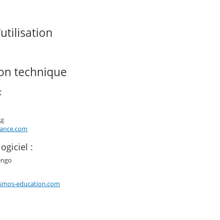
utilisation
ion technique
:
SE
rance.com
ogiciel :
engo
smos-education.com