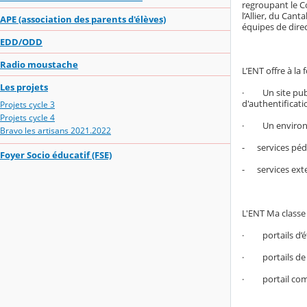
regroupant le C
l’Allier, du Can
APE (association des parents d'élèves)
équipes de dire
EDD/ODD
Radio moustache
L’ENT offre à la f
Les projets
· Un site public
d'authentificati
Projets cycle 3
Projets cycle 4
· Un environnem
Bravo les artisans 2021.2022
- services péd
Foyer Socio éducatif (FSE)
- services exter
L'ENT Ma classe
· portails d’ét
· portails de c
· portail comm