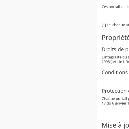
Ces portails et 
[1] i.e. chaque u
Propriété
Droits de pr
L'intégralité du
1998 (article L 
Conditions 
Protection
Chaque portail p
17 du 6 janvier 1
Mise à j