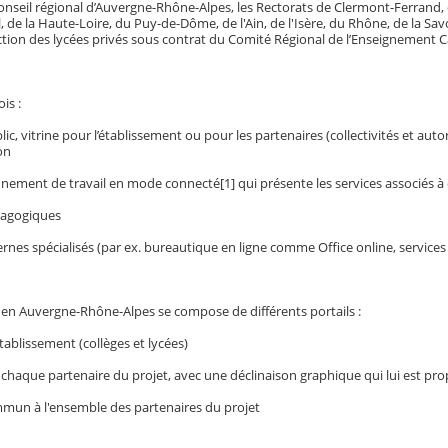
onseil régional d’Auvergne-Rhône-Alpes, les Rectorats de Clermont-Ferrand,
tal, de la Haute-Loire, du Puy-de-Dôme, de l'Ain, de l'Isère, du Rhône, de la S
ction des lycées privés sous contrat du Comité Régional de l’Enseignement C
ois :
, vitrine pour l’établissement ou pour les partenaires (collectivités et auto
on
ent de travail en mode connecté[1] qui présente les services associés à ch
agogiques
nes spécialisés (par ex. bureautique en ligne comme Office online, services 
 en Auvergne-Rhône-Alpes se compose de différents portails :
ablissement (collèges et lycées)
haque partenaire du projet, avec une déclinaison graphique qui lui est pro
un à l'ensemble des partenaires du projet